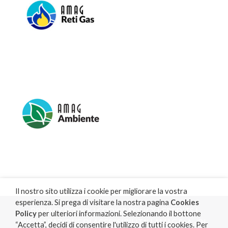
Il nostro sito utilizza i cookie per migliorare la vostra
esperienza. Si prega di visitare la nostra pagina
Cookies
PRIVACY POLICY
|
COOKIE POLICY
|
CREDITS
|
Policy
per ulteriori informazioni. Selezionando il bottone
DICHIARAZIONE DI ACCESSIBILITA'
| AMAG SpA - P.I.
“Accetta”, decidi di consentire l'utilizzo di tutti i cookies. Per