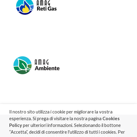
Il nostro sito utilizza i cookie per migliorare la vostra
esperienza. Si prega di visitare la nostra pagina
Cookies
PRIVACY POLICY
|
COOKIE POLICY
|
CREDITS
|
Policy
per ulteriori informazioni. Selezionando il bottone
DICHIARAZIONE DI ACCESSIBILITA'
| AMAG SpA - P.I.
“Accetta”, decidi di consentire l'utilizzo di tutti i cookies. Per