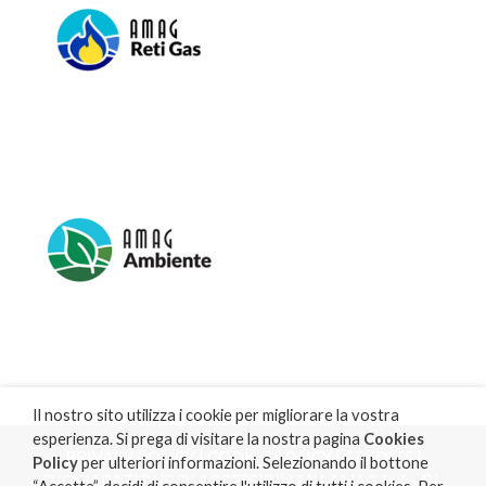
Il nostro sito utilizza i cookie per migliorare la vostra
esperienza. Si prega di visitare la nostra pagina
Cookies
PRIVACY POLICY
|
COOKIE POLICY
|
CREDITS
|
Policy
per ulteriori informazioni. Selezionando il bottone
DICHIARAZIONE DI ACCESSIBILITA'
| AMAG SpA - P.I.